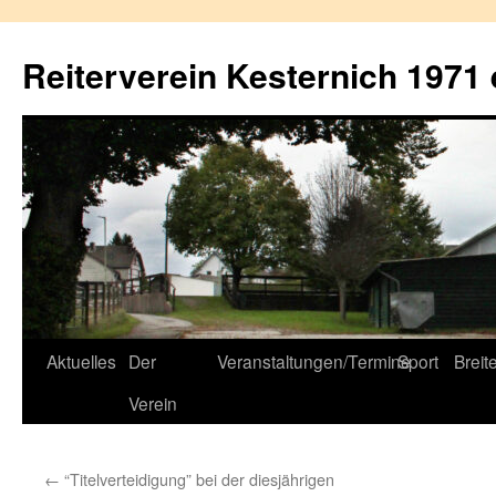
Reiterverein Kesternich 1971 
Zum
Aktuelles
Der
Veranstaltungen/Termine
Sport
Breit
Inhalt
Verein
springen
←
“Titelverteidigung” bei der diesjährigen