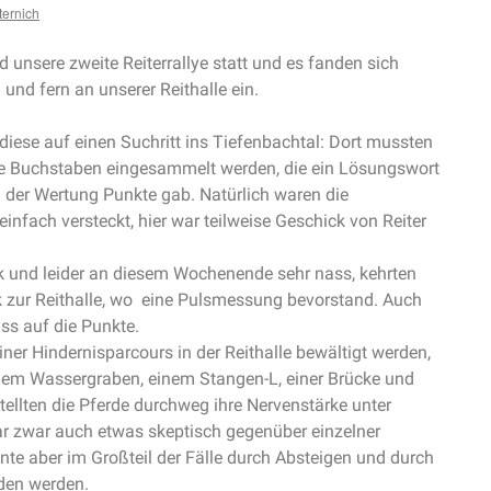
ernich
nsere zweite Reiterrallye statt und es fanden sich
und fern an unserer Reithalle ein.
 diese auf einen Suchritt ins Tiefenbachtal: Dort mussten
ke Buchstaben eingesammelt werden, die ein Lösungswort
n der Wertung Punkte gab. Natürlich waren die
nfach versteckt, hier war teilweise Geschick von Reiter
 und leider an diesem Wochenende sehr nass, kehrten
ck zur Reithalle, wo eine Pulsmessung bevorstand. Auch
uss auf die Punkte.
er Hindernisparcours in der Reithalle bewältigt werden,
nem Wassergraben, einem Stangen-L, einer Brücke und
ellten die Pferde durchweg ihre Nervenstärke unter
ar zwar auch etwas skeptisch gegenüber einzelner
nte aber im Großteil der Fälle durch Absteigen und durch
den werden.