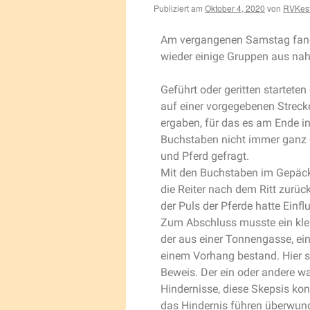
Publiziert am
Oktober 4, 2020
von
RVKest
Am vergangenen Samstag fand u
wieder einige Gruppen aus nah 
Geführt oder geritten starteten
auf einer vorgegebenen Strec
ergaben, für das es am Ende i
Buchstaben nicht immer ganz ei
und Pferd gefragt.
Mit den Buchstaben im Gepäck
die Reiter nach dem Ritt zurü
der Puls der Pferde hatte Einfl
Zum Abschluss musste ein klein
der aus einer Tonnengasse, ei
einem Vorhang bestand. Hier st
Beweis. Der ein oder andere w
Hindernisse, diese Skepsis kon
das Hindernis führen überwun