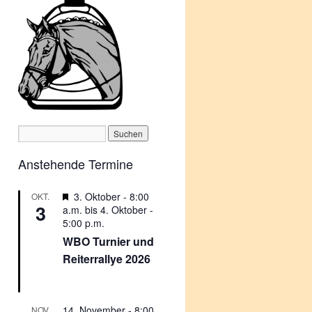
Anstehende Termine
Empfohlen
3. Oktober - 8:00
OKT.
3
a.m.
bis
4. Oktober -
5:00 p.m.
WBO Turnier und
Reiterrallye 2026
14. November - 8:00
NOV.