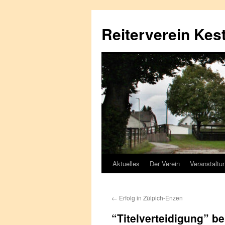
Reiterverein Kest
Aktuelles
Der Verein
Veranstaltu
←
Erfolg in Zülpich-Enzen
“Titelverteidigung” be