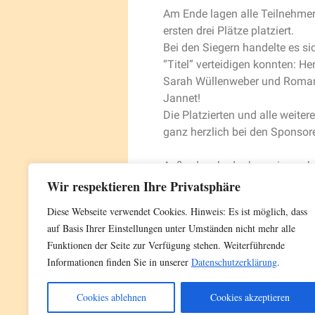
Am Ende lagen alle Teilnehmer
ersten drei Plätze platziert.
Bei den Siegern handelte es sic
“Titel” verteidigen konnten: 
Sarah Wüllenweber und Roman
Jannet!
Die Platzierten und alle weiter
ganz herzlich bei den Sponsore
Außerdem bedanken wir uns bei
durchwachsenem Wetter und ho
Wir respektieren Ihre Privatsphäre
Diese Webseite verwendet Cookies. Hinweis: Es ist möglich, dass
Dieser Beitrag wurde unter
Breitensport
,
auf Basis Ihrer Einstellungen unter Umständen nicht mehr alle
Funktionen der Seite zur Verfügung stehen. Weiterführende
←
Erfolg in Zülpich-Enzen
Informationen finden Sie in unserer
Datenschutzerklärung
.
Cookies ablehnen
Cookies akzeptieren
Impressum
|
Datenschutz