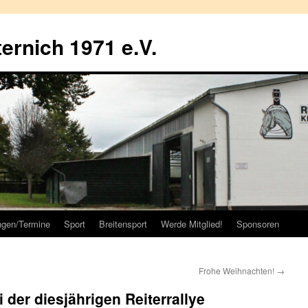
ernich 1971 e.V.
ngen/Termine
Sport
Breitensport
Werde Mitglied!
Sponsoren
Frohe Weihnachten!
→
i der diesjährigen Reiterrallye